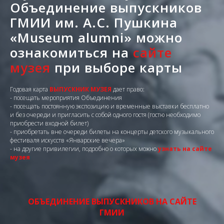
Объединение выпускников
ГМИИ им. А.С. Пушкина
«Museum alumni» можно
ознакомиться на
сайте
музея
при выборе карты
Годовая карта
ВЫПУСКНИК МУЗЕЯ
дает право:
- посещать мероприятия Объединения
- посещать постоянную экспозицию и временные выставки бесплатно
и без очереди и пригласить с собой одного гостя (гостю необходимо
приобрести входной билет)
- приобретать вне очереди билеты на концерты детского музыкального
фестиваля искусств «Январские вечера»
- на другие привилегии, подробно о которых можно
узнать на сайте
музея
ОБЪЕДИНЕНИЕ ВЫПУСКНИКОВ НА САЙТЕ
ГМИИ